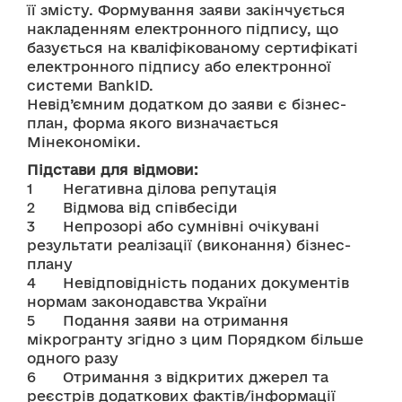
її змісту. Формування заяви закінчується 
накладенням електронного підпису, що 
базується на кваліфікованому сертифікаті 
електронного підпису або електронної 
системи BankID.
Невід’ємним додатком до заяви є бізнес-
план, форма якого визначається 
Мінекономіки.
Підстави для відмови:
1	Негативна ділова репутація
2	Відмова від співбесіди
3	Непрозорі або сумнівні очікувані 
результати реалізації (виконання) бізнес-
плану
4	Невідповідність поданих документів 
нормам законодавства України
5	Подання заяви на отримання 
мікрогранту згідно з цим Порядком більше 
одного разу
6	Отримання з відкритих джерел та 
реєстрів додаткових фактів/інформації 