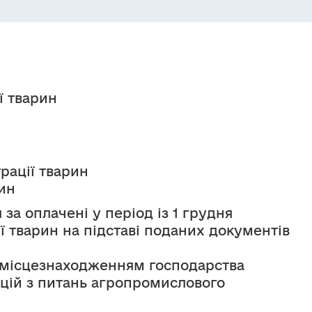
ї тварин
рації тварин
рин
за оплачені у період із 1 грудня 
ї тварин на підставі поданих документів 
а місцезнаходженням господарства 
цій з питань агропромислового 