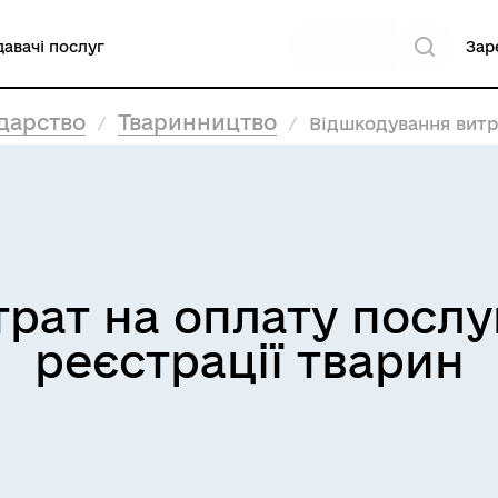
авачі послуг
Зар
дарство
Тваринництво
Відшкодування витрат 
ат на оплату послуг
реєстрації тварин