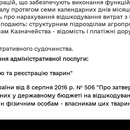
рацій, що забезпечують виконання функцій 
алу протягом семи календарних днів місяця,
ь про нарахування відшкодування витрат з ід
а подають: структурним підрозділам агропр
ам Казначейства - відомість і платіжні до
стративного судочинства.
ня адміністративної послуги:
ю та реєстрацію тварин"
раїни від 8 серпня 2016 р. № 506 "Про зат
них у державному бюджеті на відшкодуванн
рин фізичним особам - власникам цих твари