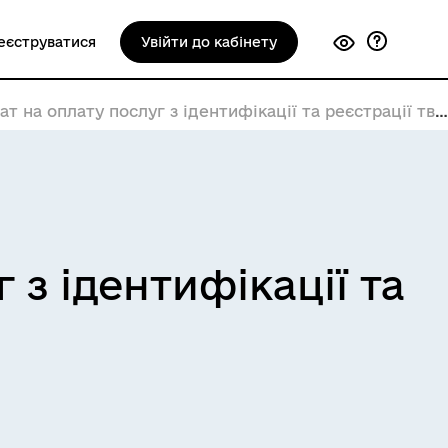
еєструватися
Увійти до кабінету
на оплату послуг з ідентифікації та реєстрації тварин
 з ідентифікації та