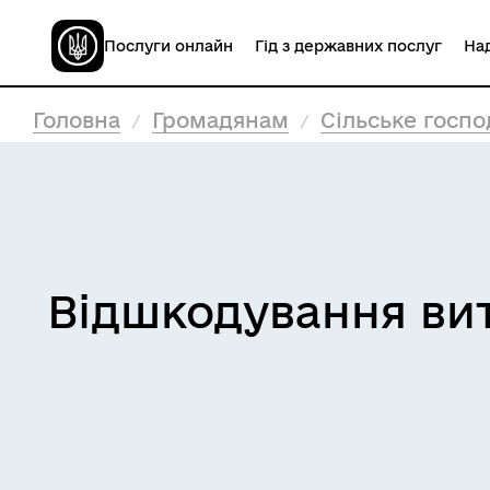
Послуги онлайн
Гід з державних послуг
Над
Головна
Громадянам
Сільське госпо
Відшкодування витр