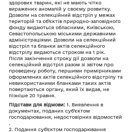
здорових тварин, які не мають чітко 
виражених аномалій у своєму розвитку. 
Дозволи на селекційний відстріл у межах 
територій та об’єктів природно-заповідного 
фонду видаються обласними, Київською, 
Севастопольською міськими державними 
адміністраціями. Дозволи на селекційний 
відстріл та бланки актів селекційного 
відстрілу видаються строком на 1 рік.
Після закінчення строку дії дозволи на 
селекційний відстріл разом зі звітом про 
проведену роботу, першими примірниками 
оформлених актів селекційного відстрілу та 
невикористаними бланками таких актів 
повертаються органу, який їх видав, не 
пізніше 20 травня.
Підстави для відмови:
 1. Виявлення в 
документах, поданих суб’єктом 
господарювання, недостовірних відомостей 
.
2. Подання суб'єктом господарювання 