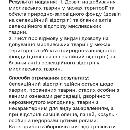
Результат надання:
  1. Дозвіл на добування 
мисливських тварин у межах території та 
об’єкта природно-заповідного фонду (дозвіл 
на селекційний відстріл) та бланки актів 
селекційного відстрілу мисливських 
тварин.
2. Лист про відмову у видачі дозволу на 
добування мисливських тварин у межах 
території та об’єкта природно-заповідного 
фонду (дозвіл на селекційний відстріл) та 
бланки актів селекційного відстрілу 
мисливських тварин.
Способи отримання результату:
Селекційний відстріл здійснюється щодо 
хворих, поранених тварин, старих особин з 
явними ознаками деградації, дворічного 
нерозвинутого молодняку, тварин з 
нехарактерним для виду забарвленням, а 
при відстрілі самців оленів, ланей, козуль - 
особин з недорозвинутими рогами. 
Категорично забороняється відстрілювати 