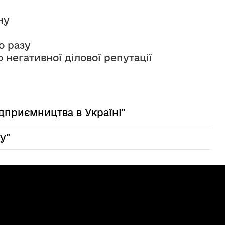
ну
о разу
дприємництва в Україні"
у"