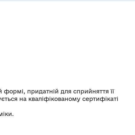
 формі, придатній для сприйняття її 
ється на кваліфікованому сертифікаті 
міки.