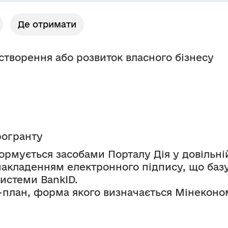
Де отримати
створення або розвиток власного бізнесу
рогранту
ормується засобами Порталу Дія у довільній
накладенням електронного підпису, що базу
истеми BankID.
-план, форма якого визначається Мінеконо