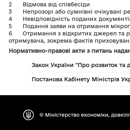
2	Відмова від співбесіди
3	Непрозорі або сумнівні очікувані 
4	Невідповідність поданих документ
5	Подання заяви на отримання мікро
6	Отримання з відкритих джерел та реєстрів додаткових фактів/інформації щодо негативної ділової репутації 
отримувача, зокрема фактів приховуван
Нормативно-правові акти з питань надан
Закон України "Про розвиток та 
Постанова Кабінету Міністрів Ук
© Міністерство економіки, довкілл