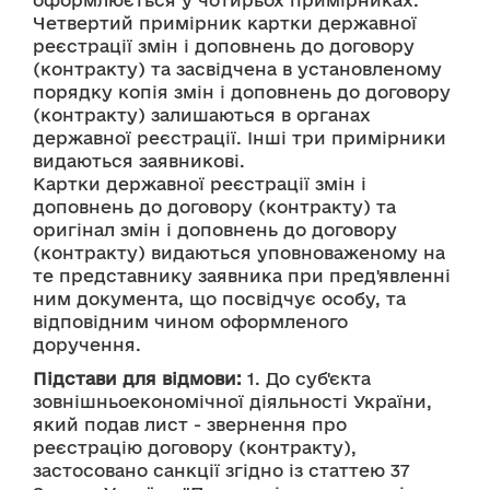
оформлюється у чотирьох примірниках.  
Четвертий примірник картки державної 
реєстрації змін і доповнень до договору 
(контракту) та засвідчена в установленому 
порядку копія змін і доповнень до договору 
(контракту) залишаються в органах 
державної реєстрації. Інші три примірники 
видаються заявникові. 
Картки державної реєстрації змін і 
доповнень до договору (контракту) та 
оригінал змін і доповнень до договору 
(контракту) видаються уповноваженому на 
те представнику заявника при пред'явленні 
ним документа, що посвідчує особу, та 
відповідним чином оформленого 
доручення.
Підстави для відмови:
 1. До суб'єкта 
зовнішньоекономічної діяльності України, 
який подав лист - звернення про 
реєстрацію договору (контракту), 
застосовано санкції згідно із статтею 37 