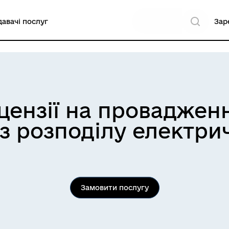
авачі послуг
Зар
іцензії на проваджен
 з розподілу електрич
Замовити послугу