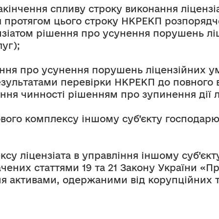
закінчення спливу строку виконання ліценз
я протягом цього строку НКРЕКП розпорядч
зіатом рішення про усунення порушень ліц
уг);
ння про усунення порушень ліцензійних ум
зультатами перевірки НКРЕКП до повного в
ння чинності рішенням про зупинення дії лі
ового комплексу іншому суб’єкту господарю
ксу ліцензіата в управління іншому суб’єкт
ачених статтями 19 та 21 Закону України «Пр
ня активами, одержаними від корупційних т