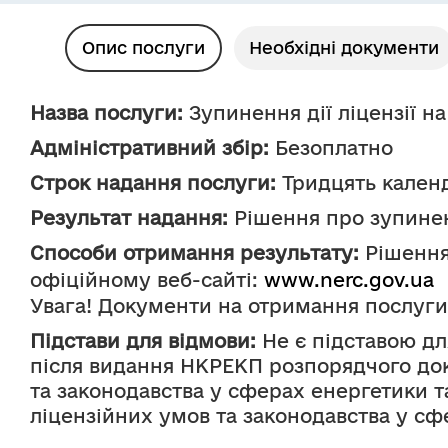
Опис послуги
Необхідні документи
Назва послуги:
 Зупинення дії ліцензії н
Адміністративний збір:
 Безоплатно
Строк надання послуги:
 Тридцять кален
Результат надання:
 Рішення про зупинен
Способи отримання результату:
 Рішенн
офіційному веб-сайті: 
www.nerc.gov.ua
Увага! Документи на отримання послуги
Підстави для відмови:
 Не є підставою дл
після видання НКРЕКП розпорядчого док
та законодавства у сферах енергетики т
ліцензійних умов та законодавства у сф