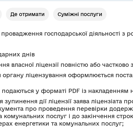
Де отримати
Суміжні послуги
а провадження господарської діяльності з р
дарних днів 
ня власної ліцензії повністю або частково 
я органу ліцензування оформлюється поста
 подаються у форматі PDF із накладенням 
я зупинення дії ліцензії заява ліцензіата пр
умента про проведення перевірки додержа
а комунальних послуг і до закінчення стро
ерах енергетики та комунальних послуг;