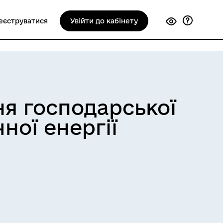
еєструватися
Увійти до кабінету
ня господарської
ної енергії