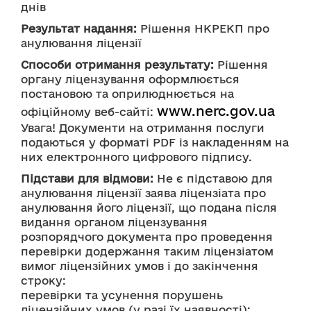
днів
Результат надання:
 Рішення НКРЕКП про 
анулювання ліцензії
Способи отримання результату:
 Рішення 
органу ліцензування оформлюється 
постановою та оприлюднюється на 
www.nerc.gov.ua
офіційному веб-сайті: 
Увага! Документи на отримання послуги 
подаються у форматі PDF із накладенням на 
них електронного цифрового підпису.
Підстави для відмови:
 Не є підставою для 
анулювання ліцензії заява ліцензіата про 
анулювання його ліцензії, що подана після 
видання органом ліцензування 
розпорядчого документа про проведення 
перевірки додержання таким ліцензіатом 
вимог ліцензійних умов і до закінчення 
строку:
перевірки та усунення порушень 
ліцензійних умов (у разі їх наявності);