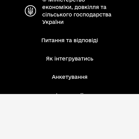
економіки, довкілля та
сільського господарства
України
Питання та відповіді
Як інтегруватись
Анкетування
Інструкції
Зворотний зв'язок
Розробник: АТ "ІнфоПлюс"