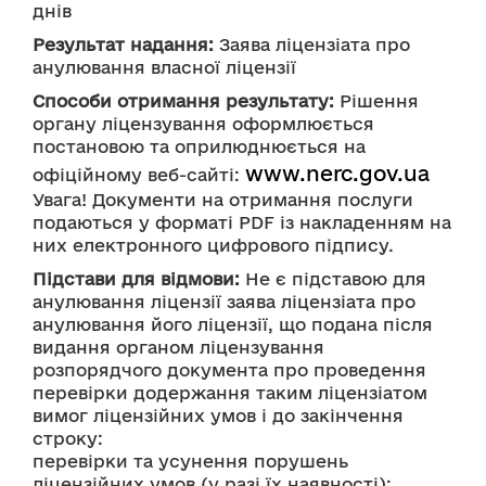
днів
Результат надання:
 Заява ліцензіата про 
анулювання власної ліцензії
Способи отримання результату:
 Рішення 
органу ліцензування оформлюється 
постановою та оприлюднюється на 
www.nerc.gov.ua
офіційному веб-сайті: 
Увага! Документи на отримання послуги 
подаються у форматі PDF із накладенням на 
них електронного цифрового підпису.
Підстави для відмови:
 Не є підставою для 
анулювання ліцензії заява ліцензіата про 
анулювання його ліцензії, що подана після 
видання органом ліцензування 
розпорядчого документа про проведення 
перевірки додержання таким ліцензіатом 
вимог ліцензійних умов і до закінчення 
строку:
перевірки та усунення порушень 
ліцензійних умов (у разі їх наявності);