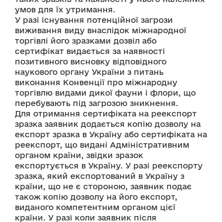
умов для їх утримання. 
У разі існування потенційної загрози 
виживання виду внаслідок міжнародної 
торгівлі його зразками дозвіл або 
сертифікат видається за наявності 
позитивного висновку відповідного 
наукового органу України з питань 
виконання Конвенції про міжнародну 
торгівлю видами дикої фауни і флори, що 
перебувають під загрозою зникнення. 
Для отримання сертифіката на реекспорт 
зразка заявник додається копію дозволу на 
експорт зразка в Україну або сертифіката на 
реекспорт, що видані Адміністративним 
органом країни, звідки зразок 
експортується в Україну. У разі реекспорту 
зразка, який експортований в Україну з 
країни, що не є стороною, заявник подає 
також копію дозволу на його експорт, 
виданого компетентним органом цієї 
країни. У разі коли заявник після 