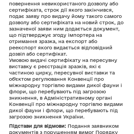
повернення невикористаного дозволу або 
сертифіката, строк дії якого закінчився, 
подає заяву про видачу йому такого самого 
дозволу або сертифіката на новий строк, до 
зазначеної заяви ним додається документ, 
що підтверджує згоду імпортера на 
отримання зразка, на експорт або 
реекспорт якого видається відповідний 
дозвіл або сертифікат. 
Умовою видачі сертифікату на пересувну 
виставку є реєстрація зразків, які є 
частиною цирку, пересувної виставки та 
об'єктом регулювання Конвенції про 
міжнародну торгівлю видами дикої фауни і 
флори, що перебувають під загрозою 
зникнення, в Адміністративному органі 
Конвенції про міжнародну торгівлю видами 
дикої фауни і флори, що перебувають під 
загрозою зникнення України.
Підстави для відмови:
 Подання заявником 
документів з порушенням вимог Порядку 