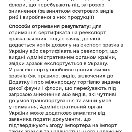
флори, що перебувають під загрозою 
зникнення (за винятком осетрових видів 
риб і виробленої з них продукції)
Способи отримання результату:
 Для 
отримання сертифіката на реекспорт 
зразка заявник  подає заяву, до якої 
додається копія дозволу на експорт зразка в 
Україну або сертифіката на реекспорт, що 
видані Адміністративним органом країни, 
звідки зразок експортується в Україну.
У разі експорту особливо цінних живих 
зразків (як правило, видів, включених до 
Додатку І про міжнародну торгівлю видами 
дикої фауни і флори, що перебувають під 
загрозою зникнення або видів, які чутливі 
до умов транспортування та зміни умов 
утримання, Адміністративний орган 
України може додатково вимагати від 
заявника подати документи, що 
підтверджують згоду імпортера на імпорт 
таких зразків та наявності у нього належних 