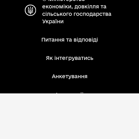
економіки, довкілля та
сільського господарства
України
Питання та відповіді
Як інтегруватись
Анкетування
Інструкції
Зворотний зв'язок
Розробник: АТ "ІнфоПлюс"