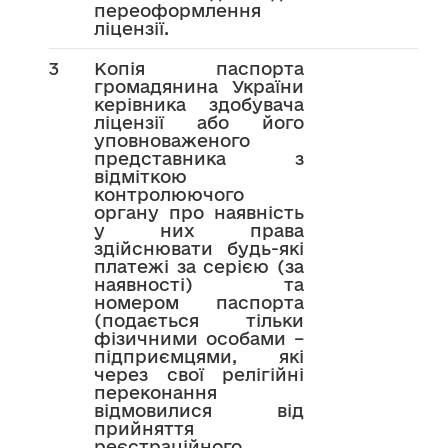
переоформлення
ліцензії.
3
Копія паспорта
громадянина України
керівника здобувача
ліцензії або його
уповноваженого
представника з
відміткою
контролюючого
органу про наявність
у них права
здійснювати будь-які
платежі за серією (за
наявності) та
номером паспорта
(подається тільки
фізичними особами –
підприємцями, які
через свої релігійні
переконання
відмовилися від
прийняття
реєстраційного