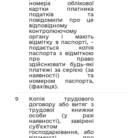
номера облікової
картки платника
податків та
повідомили про це
відповідному
контролюючому
органу і мають
відмітку в паспорті, –
подається копія
паспорта з відміткою
про право
здійснювати будь-які
платежі за серією (за
наявності) та
номером паспорта,
(фахівця).
9
Копія трудового
договору або витяг з
трудової книжки
особи (у разі
наявності), завірені
суб’єктом
господарювання, або
відомості про