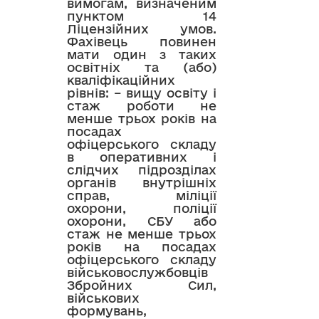
вимогам, визначеним
пунктом 14
Ліцензійних умов.
Фахівець повинен
мати один з таких
освітніх та (або)
кваліфікаційних
рівнів: – вищу освіту і
стаж роботи не
менше трьох років на
посадах
офіцерського складу
в оперативних і
слідчих підрозділах
органів внутрішніх
справ, міліції
охорони, поліції
охорони, СБУ або
стаж не менше трьох
років на посадах
офіцерського складу
військовослужбовців
Збройних Сил,
військових
формувань,