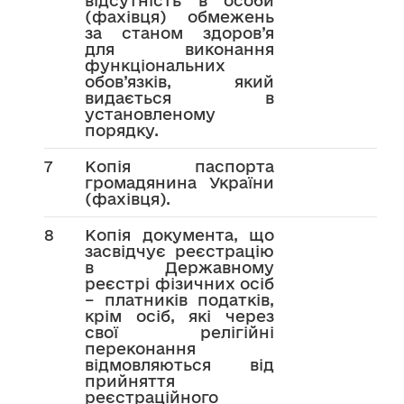
відсутність в особи
(фахівця) обмежень
за станом здоров’я
для виконання
функціональних
обов’язків, який
видається в
установленому
порядку.
7
Копія паспорта
громадянина України
(фахівця).
8
Копія документа, що
засвідчує реєстрацію
в Державному
реєстрі фізичних осіб
– платників податків,
крім осіб, які через
свої релігійні
переконання
відмовляються від
прийняття
реєстраційного