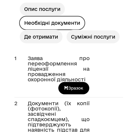
Опис послуги
Необхідні документи
Де отримати
Суміжні послуги
1
Заява про
переоформлення
ліцензії на
провадження
охоронної діяльності
Зразок
2
Документи (їх копії
(фотокопії),
засвідчені
спадкоємцем), що
підтверджують
наявність підстав для