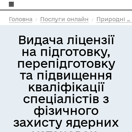
Головна
Послуги онлайн
Природні ресурси та екологія
Видача ліцензії
на підготовку,
перепідготовку
та підвищення
кваліфікації
спеціалістів з
фізичного
захисту ядерних