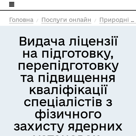
Головна
Послуги онлайн
Природні ресурси та екологія
Видача ліцензії
на підготовку,
перепідготовку
та підвищення
кваліфікації
спеціалістів з
фізичного
захисту ядерних