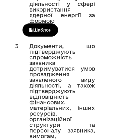
діяльності у сфері
використання
ядерної енергії за
формою
Шаблон
3
Документи, що
підтверджують
спроможність
заявника
дотримуватися умов
провадження
заявленого виду
діяльності, а також
підтверджують
відповідність
фінансових,
матеріальних, інших
ресурсів,
організаційної
структури та
персоналу заявника,
вимогам,