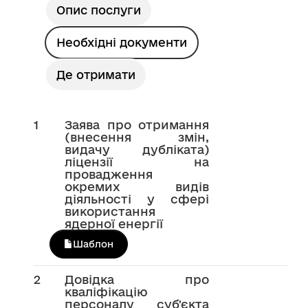
Опис послуги
Необхідні документи
Де отримати
1
Заява про отримання
(внесення змін,
видачу дубліката)
ліцензії на
провадження
окремих видів
діяльності у сфері
використання
ядерної енергії
Шаблон
2
Довідка про
кваліфікацію
персоналу суб'єкта