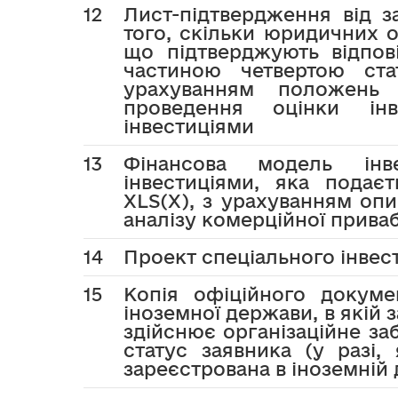
12
Лист-підтвердження від з
того, скільки юридичних о
що підтверджують відпов
частиною четвертою ста
урахуванням положень 
проведення оцінки інв
інвестиціями
13
Фінансова модель інв
інвестиціями, яка подає
XLS(X), з урахуванням опи
аналізу комерційної прива
14
Проект спеціального інвес
15
Копія офіційного докуме
іноземної держави, в якій
здійснює організаційне за
статус заявника (у разі
зареєстрована в іноземній 