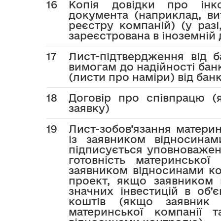
16
Копія довідки про інк
документа (наприклад, ви
реєстру компаній) (у раз
зареєстрована в іноземній 
17
Лист-підтвердження від б
вимогам до надійності бан
(листи про наміри) від банк
18
Договір про співпрацю (
заявку)
19
Лист-зобов’язання материн
із заявником відносинам
підписується уповноваже
готовність материнської 
заявником відносинами ко
проект, якщо заявником 
значних інвестицій в об’
коштів (якщо заявник 
материнської компанії т