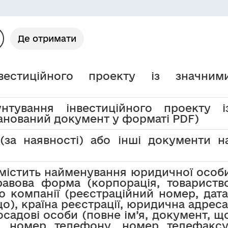
Де отримати
естиційного проекту із значним
унтування інвестиційного проекту і
анований документ у форматі PDF)
 (за наявності) або інші документи н
(містить найменування юридичної особ
правова форма (корпорація, товариств
ю компанії (реєстраційний номер, дата
що), країна реєстрації, юридична адреса
осадові особи (повне ім’я, документ, щ
), номер телефону, номер телефаксу