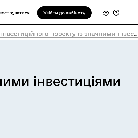
еєструватися
Увійти до кабінету
інвестиційного проекту із значними інвестиціями
чними інвестиціями