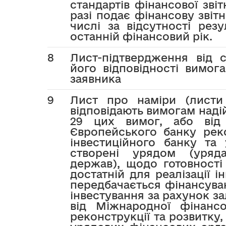
стандартів фінансової зві
разі подає фінансову звітн
числі за відсутності резу
останній фінансовий рік.
8
Лист-підтвердження від с
його відповідності вимога
заявника
9
Лист про наміри (листи 
відповідають вимогам надій
29 цих вимог, або від 
Європейського банку реко
інвестиційного банку та
створені урядом (уряд
держав), щодо готовності
достатній для реалізації 
передбачається фінансуван
інвестування за рахунок з
від Міжнародної фінансо
реконструкції та розвитку