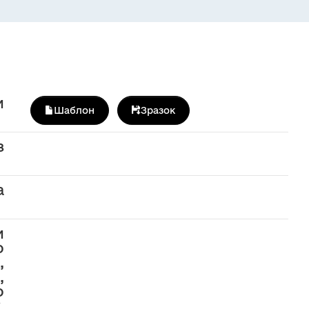
и
Шаблон
Зразок
з
а
и
о
,
,
о
,