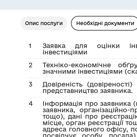
Опис послуги
Необхідні документи
1
Заявка для оцінки інв
інвестиціями
2
Техніко-економічне обґр
значними інвестиціями (ск
3
Довіреність (довіреності)
представництво заявника.
4
Інформація про заявника 
заявника, організаційно-
тощо), дані про реєстраці
місце, орган реєстрації то
адреса головного офісу, п
посвідчує особу, посада