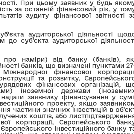
тності. При цьому заявник у будь-яком
ість за останній фінансовий рік, у том
льтатів аудиту фінансової звітності з
уб’єкта аудиторської діяльності щод
м до суб’єкта аудиторської діяльност
про наміри) від банку (банків), як
ності банків, що визначені пунктами 27
Міжнародної фінансової корпорації
нструкції та розвитку, Європейськог
 урядових фінансових організацій, щ
ами) іноземної держави (іноземни
 надати заявнику фінансування у сумі
інвестиційного проекту, якщо заявнико
ня частини значних інвестицій в об’єк
алучених коштів, або листпідтвердженн
вої корпорації, Європейського банк
, Європейського інвестиційного банку т