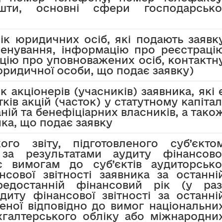
шти, основні сфери господарсько
ік юридичних осіб, які подають заявк
менування, інформацію про реєстраці
цію про уповноважених осіб, контактн
ридичної особи, що подає заявку)
к акціонерів (учасників) заявника, які 
ків акцій (часток) у статутному капітал
ній та бенефіціарних власників, а тако
ика, що подає заявку
кого звіту, підготовленого суб’єкто
 за результатами аудиту фінансово
ає вимогам до суб’єктів аудиторсько
нсової звітності заявника за останні
едостанній фінансовий рік (у раз
удиту фінансової звітності за останні
леної відповідно до вимог національни
хгалтерського обліку або міжнародни