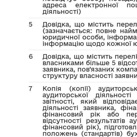
адреса електронної по
діяльності)
5
Довідка, що містить перел
(зазначається: повне най
юридичної особи, інформа
інформацію щодо кожної ю
6
Довідка, що містить перелі
власниками більше 5 відсот
заявника, пов’язаних компа
структуру власності заявн
7
Копія (копії) аудиторсь
аудиторської діяльності
звітності, який відповід
діяльності заявника, фіна
фінансовий рік або пер
відсутності результатів а
фінансовий рік), підготов
положень (стандартів) бу