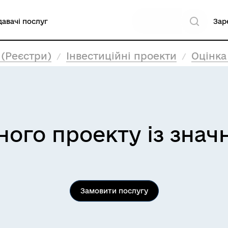
авачі послуг
Зар
 (Реєстри)
Інвестиційні проекти
Оцінка 
ного проекту із зна
Замовити послугу