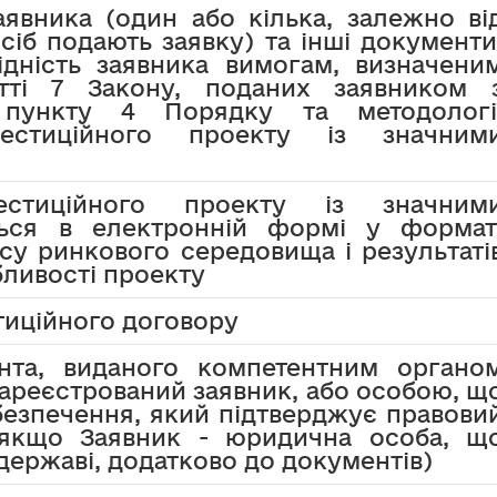
аявника (один або кілька, залежно ві
сіб подають заявку) та інші документи
ідність заявника вимогам, визначени
тті 7 Закону, поданих заявником 
пункту 4 Порядку та методологі
естиційного проекту із значним
естиційного проекту із значним
ться в електронній формі у формат
су ринкового середовища і результаті
бливості проекту
тиційного договору
нта, виданого компетентним органо
 зареєстрований заявник, або особою, щ
безпечення, який підтверджує правови
, якщо Заявник - юридична особа, щ
державі, додатково до документів)