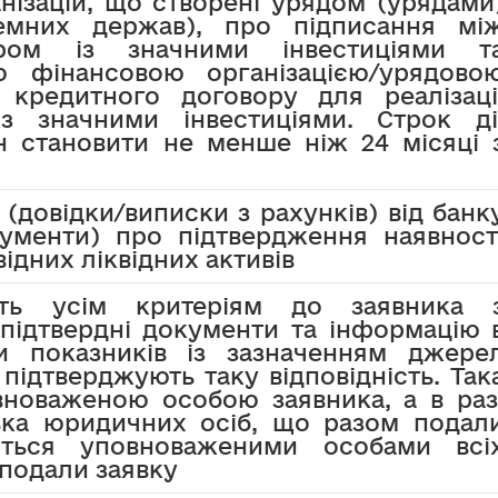
нізацій, що створені урядом (урядами
земних держав), про підписання мі
ром із значними інвестиціями т
ю фінансовою організацією/урядово
 кредитного договору для реалізаці
із значними інвестиціями. Строк ді
н становити не менше ніж 24 місяці 
 (довідки/виписки з рахунків) від банк
ументи) про підтвердження наявност
ідних ліквідних активів
ість усім критеріям до заявника 
 підтвердні документи та інформацію 
и показників із зазначенням джере
підтверджують таку відповідність. Так
вноваженою особою заявника, а в раз
ька юридичних осіб, що разом подал
ується уповноваженими особами всі
подали заявку