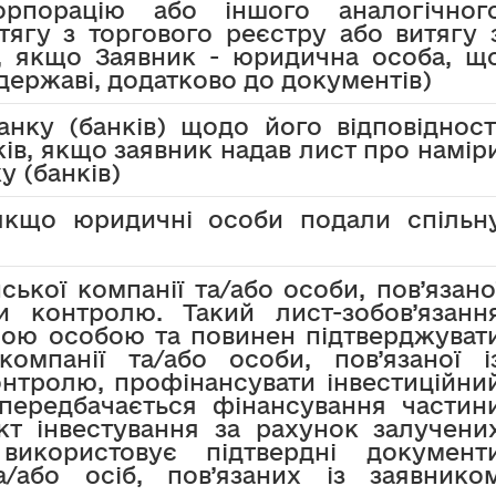
орпорацію або іншого аналогічног
тягу з торгового реєстру або витягу 
і, якщо Заявник - юридична особа, щ
державі, додатково до документів)
анку (банків) щодо його відповідност
ків, якщо заявник надав лист про намір
у (банків)
якщо юридичні особи подали спільн
ської компанії та/або особи, пов’язано
и контролю. Такий лист-зобов’язанн
ною особою та повинен підтверджуват
компанії та/або особи, пов’язаної і
нтролю, профінансувати інвестиційни
передбачається фінансування частин
єкт інвестування за рахунок залучени
використовує підтвердні документ
а/або осіб, пов’язаних із заявнико