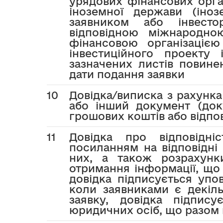
урядових фінансових орга
іноземної держави (іно
заявником або інвесто
відповідною міжнародно
фінансовою організацією
інвестиційного проекту 
зазначених листів повине
дати подання заявки
10
Довідка/виписка з рахунка
або інший документ (док
грошових коштів або відпов
11
Довідка про відповідн
посиланням на відповідні
них, а також розрахунк
отримання інформації, що 
довідка підписується упо
коли заявниками є декіл
заявку, довідка підпис
юридичних осіб, що разом 