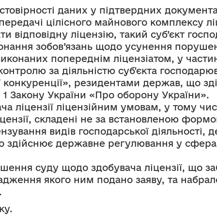
остовірності даних у підтвердних документа
 передачі цілісного майнового комплексу ліц
и відповідну ліцензію, такий суб’єкт госп
конання зобов’язань щодо усунення порушен
конаних попереднім ліцензіатом, у частині
контролю за діяльністю суб'єкта господарюва
ї конкуренції», резидентами держав, що зд
і 1 Закону України «Про оборону України».
а ліцензії ліцензійним умовам, у тому числі
ензії, складені не за встановленою формою 
ензування видів господарської діяльності, 
о здійснює державне регулювання у сферах
ішення суду щодо здобувача ліцензії, що з
адження якого ним подано заяву, та набрало 
.
ку.