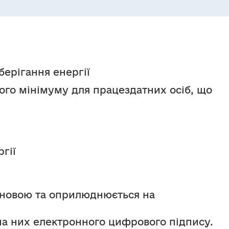
берігання енергії
го мінімуму для працездатних осіб, що 
гії
новою та оприлюднюється на 
на них електронного цифрового підпису.