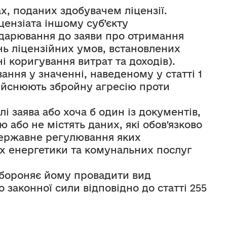
х, поданих здобувачем ліцензії.
ензіата іншому суб’єкту 
одарювання до заяви про отримання 
ь ліцензійних умов, встановлених 
 коригування витрат та доходів).
ння у значенні, наведеному у статті 1 
ійснюють збройну агресію проти 
 заява або хоча б один із документів, 
або не містять даних, які обов'язково 
державне регулювання яких 
 енергетики та комунальних послуг 
абороняє йому провадити вид 
законної сили відповідно до статті 255 