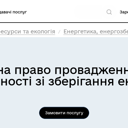
авачі послуг
Зар
есурси та екологія
Енергетика, енергоз
 на право проваджен
ності зі зберігання е
Замовити послугу