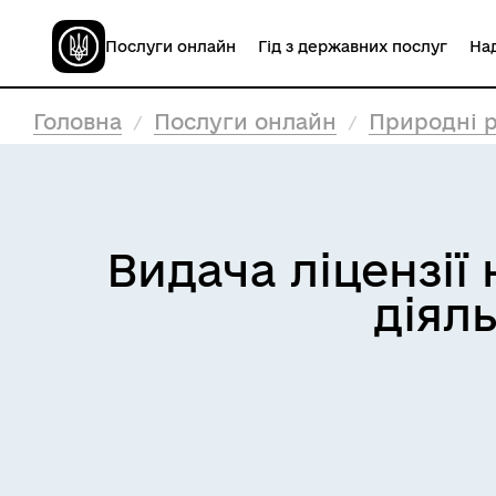
Послуги онлайн
Гід з державних послуг
Над
Головна
Послуги онлайн
Природні р
Видача ліцензії
діяль