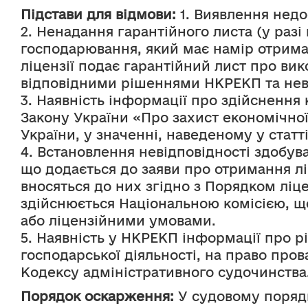
Підстави для відмови:
 1. Виявлення нед
2. Ненадання гарантійного листа (у разі
господарювання, який має намір отримат
ліцензії подає гарантійний лист про ви
відповідними рішеннями НКРЕКП та неви
3. Наявність інформації про здійснення 
Закону України «Про захист економічно
України, у значенні, наведеному у статт
4. Встановлення невідповідності здобувач
що додається до заяви про отримання ліц
вносяться до них згідно з Порядком ліц
здійснюється Національною комісією, щ
або ліцензійними умовами.
5. Наявність у НКРЕКП інформації про р
господарської діяльності, на право пров
Кодексу адміністративного судочинства
Порядок оскарження:
 У судовому поряд