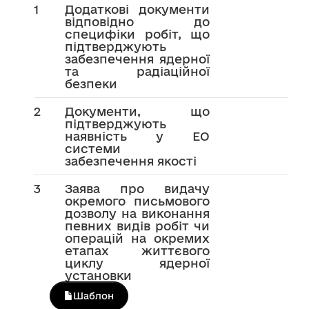
1
Додаткові документи
відповідно до
специфіки робіт, що
підтверджують
забезпечення ядерної
та радіаційної
безпеки
2
Документи, що
підтверджують
наявність у ЕО
системи
забезпечення якості
3
Заява про видачу
окремого письмового
дозволу на виконання
певних видів робіт чи
операцій на окремих
етапах життєвого
циклу ядерної
установки
Шаблон