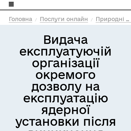
Головна
Послуги онлайн
Природні ресурси та екологія
Видача
експлуатуючій
організації
окремого
дозволу на
експлуатацію
ядерної
установки після