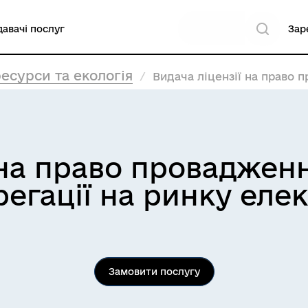
авачі послуг
Зар
есурси та екологія
Видача ліцензії на право провадженн
 на право проваджен
регації на ринку еле
Замовити послугу