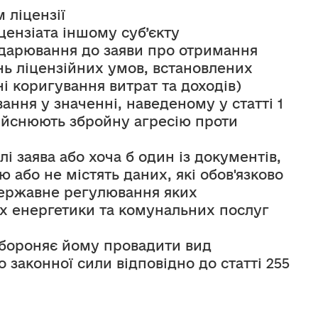
 ліцензії
ензіата іншому суб’єкту 
одарювання до заяви про отримання 
ь ліцензійних умов, встановлених 
 коригування витрат та доходів)
ння у значенні, наведеному у статті 1 
ійснюють збройну агресію проти 
 заява або хоча б один із документів, 
або не містять даних, які обов'язково 
державне регулювання яких 
 енергетики та комунальних послуг 
абороняє йому провадити вид 
законної сили відповідно до статті 255 