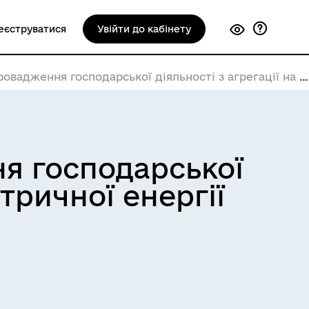
еєструватися
Увійти до кабінету
я господарської діяльності з агрегації на ринку електричної енергії
ня господарської
ктричної енергії