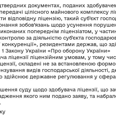
ідтвердних документах, поданих здобувачем
 передачі цілісного майнового комплексу ліц
и відповідну ліцензію, такий суб’єкт госп
конання зобов’язань щодо усунення порушен
конаних попереднім ліцензіатом, у частині
контролю за діяльністю суб'єкта господарюва
ї конкуренції», резидентами держав, що зд
і 1 Закону України «Про оборону України»
а ліцензії ліцензійним умовам, у тому числі
ензії, складені не за встановленою формою 
ензування видів господарської діяльності, 
о здійснює державне регулювання у сферах
ішення суду щодо здобувача ліцензії, що з
адження якого ним подано заяву, та набрало 
.
ку