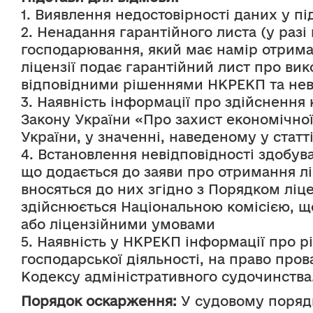
1. Виявлення недостовірності даних у п
2. Ненадання гарантійного листа (у разі
господарювання, який має намір отримат
ліцензії подає гарантійний лист про ви
відповідними рішеннями НКРЕКП та неви
3. Наявність інформації про здійснення 
Закону України «Про захист економічно
України, у значенні, наведеному у статт
4. Встановлення невідповідності здобувач
що додається до заяви про отримання ліц
вносяться до них згідно з Порядком ліц
здійснюється Національною комісією, щ
або ліцензійними умовами
5. Наявність у НКРЕКП інформації про р
господарської діяльності, на право пров
Кодексу адміністративного судочинства
Порядок оскарження:
 У судовому поряд