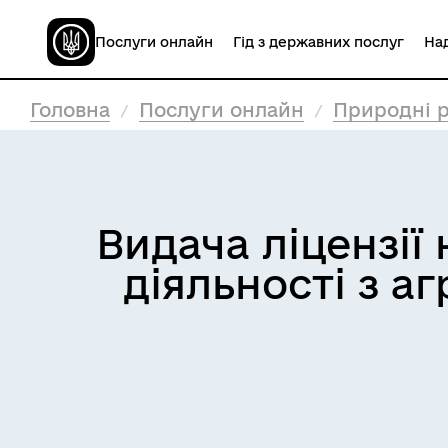
Послуги онлайн
Гід з державних послуг
Над
Головна
Послуги онлайн
Природні р
Видача ліцензії
діяльності з аг