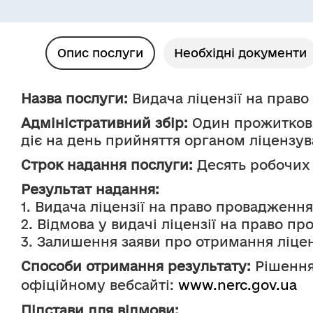
Опис послуги
Необхідні документи
Назва послуги:
 Видача ліцензії на право
Адміністративний збір:
 Один прожиткови
діє на день прийняття органом ліцензув
Строк надання послуги:
 Десять робочих
Результат надання:
1. Видача ліцензії на право провадження 
2. Відмова у видачі ліцензії на право пр
3. Залишення заяви про отримання ліцен
Способи отримання результату:
 Рішенн
офіційному вебсайті: 
www.nerc.gov.ua
Підстави для відмови: