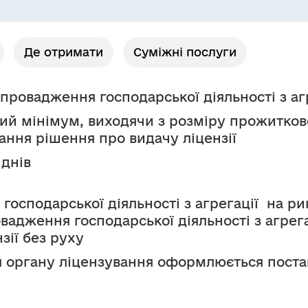
Де отримати
Суміжні послуги
 провадження господарської діяльності з аг
й мінімум, виходячи з розміру прожитково
ання рішення про видачу ліцензії
 днів
господарської діяльності з агрегації  на ри
овадження господарської діяльності з агрега
зії без руху
я органу ліцензування оформлюється поста