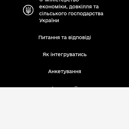
економіки, довкілля та
сільського господарства
України
Питання та відповіді
Як інтегруватись
Анкетування
Інструкції
Зворотний зв'язок
Розробник: АТ "ІнфоПлюс"