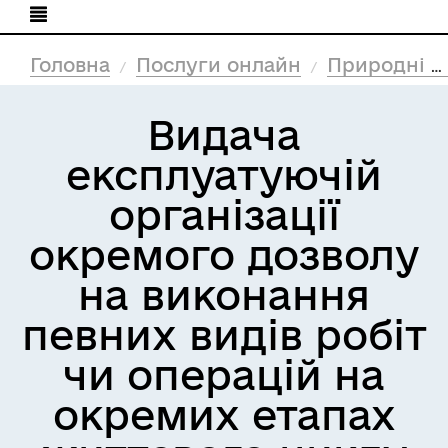
Головна
Послуги онлайн
Природні ресурси та екологія
Видача
експлуатуючій
організації
окремого дозволу
на виконання
певних видів робіт
чи операцій на
окремих етапах