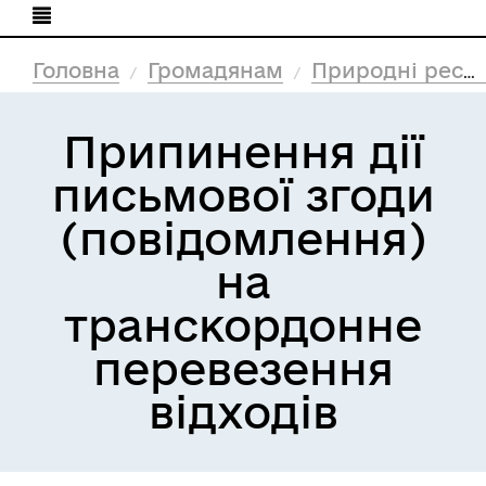
Головна
Громадянам
Природні ресурси та екологія
Припинення дії
письмової згоди
(повідомлення)
на
транскордонне
перевезення
відходів