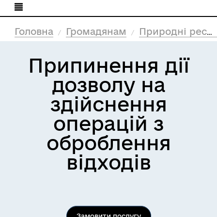
Головна
Громадянам
Природні ресурси та екологія
Припинення дії
дозволу на
здійснення
операцій з
оброблення
відходів
Замовити послугу