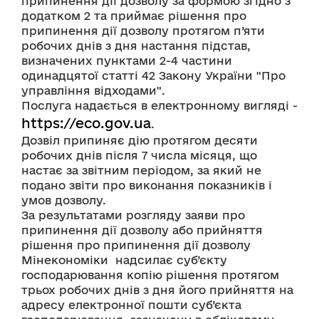
припинення дії дозволу за формою згідно з 
додатком 2 та приймає рішення про 
припинення дії дозволу протягом п’яти 
робочих днів з дня настання підстав, 
визначених пунктами 2-4 частини 
одинадцятої статті 42 Закону України "Про 
управління відходами".
Послуга надається в електронному вигляді - 
https://eco.gov.ua
.
Дозвіл припиняє дію протягом десяти 
робочих днів після 7 числа місяця, що 
настає за звітним періодом, за який не 
подано звіти про виконання показників і 
умов дозволу.
За результатами розгляду заяви про 
припинення дії дозволу або прийняття 
рішення про припинення дії дозволу 
Мінекономіки  надсилає суб’єкту 
господарювання копію рішення протягом 
трьох робочих днів з дня його прийняття на 
адресу електронної пошти суб’єкта 