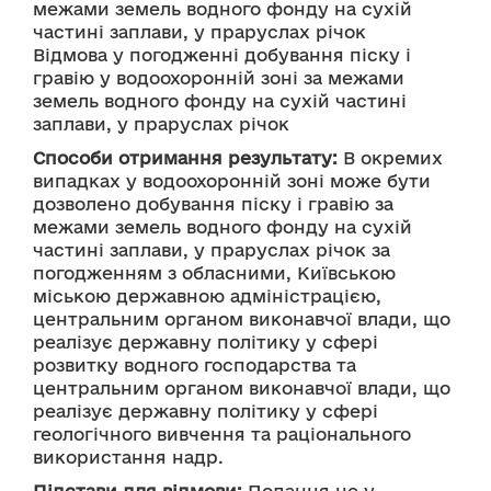
межами земель водного фонду на сухій 
частині заплави, у праруслах річок
Відмова у погодженні добування піску і 
гравію у водоохоронній зоні за межами 
земель водного фонду на сухій частині 
заплави, у праруслах річок
Способи отримання результату:
 В окремих 
випадках у водоохоронній зоні може бути 
дозволено добування піску і гравію за 
межами земель водного фонду на сухій 
частині заплави, у праруслах річок за 
погодженням з обласними, Київською 
міською державною адміністрацією, 
центральним органом виконавчої влади, що 
реалізує державну політику у сфері 
розвитку водного господарства та 
центральним органом виконавчої влади, що 
реалізує державну політику у сфері 
геологічного вивчення та раціонального 
використання надр.