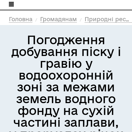
Головна
Громадянам
Природні ресурси та екологія
Погодження
добування піску і
гравію у
водоохоронній
зоні за межами
земель водного
фонду на сухій
частині заплави,