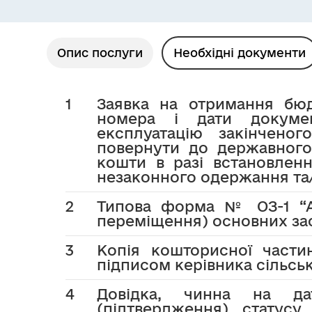
Опис послуги
Необхідні документи
1
Заявка на отримання бюд
номера і дати докуме
експлуатацію закінченог
повернути до державного
кошти в разі встановлен
незаконного одержання та
2
Типова форма № ОЗ-1 “Ак
переміщення) основних зас
3
Копія кошторисної частин
підписом керівника сільс
4
Довідка, чинна на да
(підтвердження) статусу