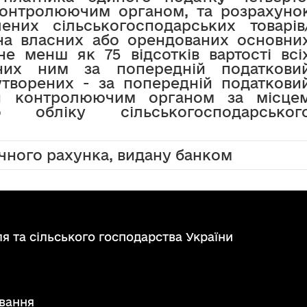
контролюючим органом, та розрахуно
лених сільськогосподарських товарів
на власних або орендованих основни
не менш як 75 відсотків вартості всі
лених ним за попередній податкови
оутворених - за попередній податкови
ний контролюючим органом за місце
о обліку сільськогосподарськог
очного рахунка, видану банком
я та сільського господарства України
вання