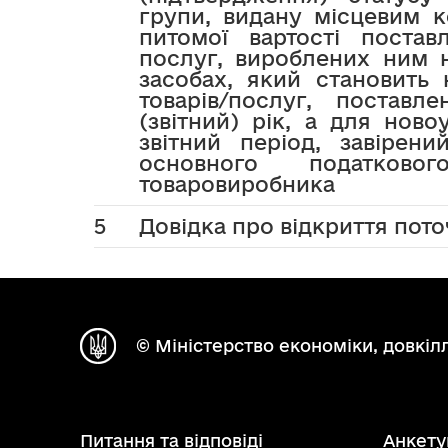
групи, видану місцевим 
питомої вартості постав
послуг, вироблених ним 
засобах, який становить 
товарів/послуг, постав
(звітний) рік, а для нов
звітний період, завіре
основного податковог
товаровиробника
5
Довідка про відкриття пот
© Міністерство економіки, довкілл
Питання та відповіді
Анкету