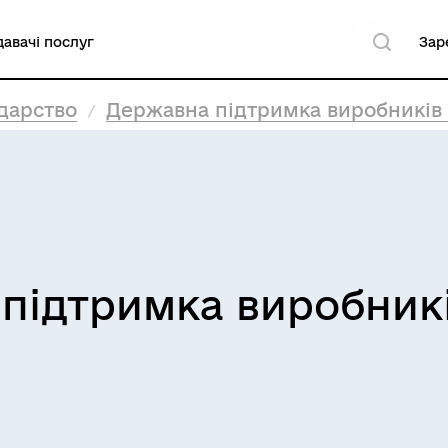
авачі послуг
Зар
дарство
Державна підтримка виробників 
підтримка виробникі