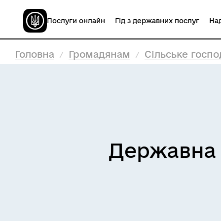
Послуги онлайн
Гід з державних послуг
Над
Головна
Громадянам
Сільське госпо
Державна 