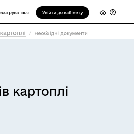
еєструватися
Увійти до кабінету
картоплі
Необхідні документи
в картоплі