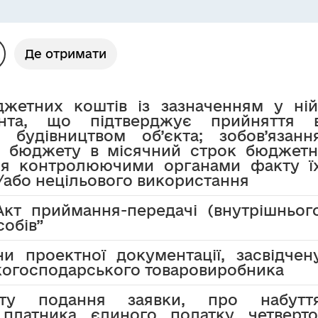
Де отримати
жетних коштів із зазначенням у ній
нта, що підтверджує прийняття 
о будівництвом об’єкта; зобов’язанн
 бюджету в місячний строк бюджетн
ня контролюючими органами факту ї
/або нецільового використання
т приймання-передачі (внутрішньог
обів”
и проектної документації, засвідчен
ькогосподарського товаровиробника
ту подання заявки, про набутт
 платника єдиного податку четверто