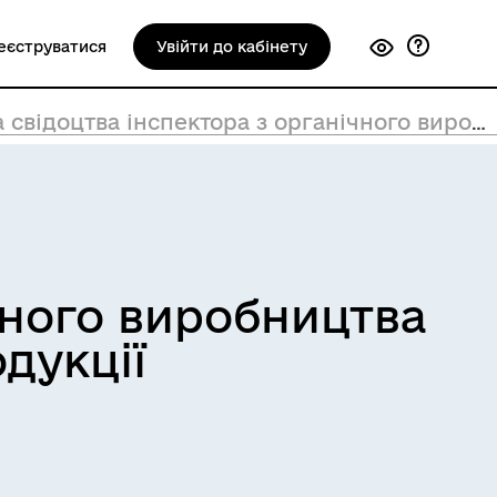
еєструватися
Увійти до кабінету
цтва інспектора з органічного виробництва та/або обігу органічної продукції
чного виробництва
одукції