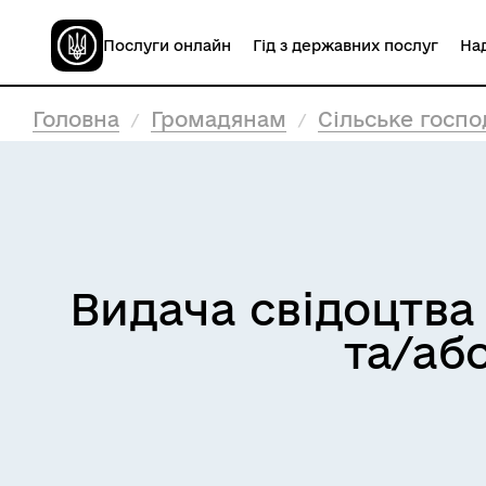
Послуги онлайн
Гід з державних послуг
Над
Головна
Громадянам
Сільське госпо
Видача свідоцтва
та/або