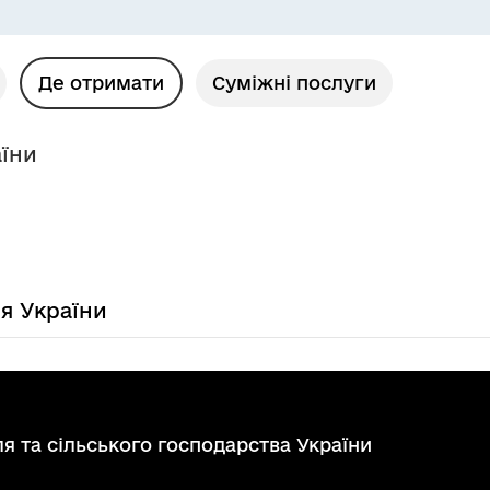
Де отримати
Суміжні послуги
аїни
ля України
я та сільського господарства України