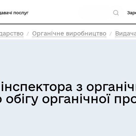
авачі послуг
Зар
дарство
Органічне виробництво
Видача свідо
 інспектора з органі
 обігу органічної пр