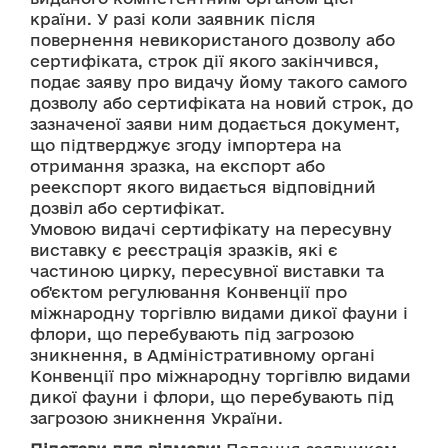
країни. У разі коли заявник після 
повернення невикористаного дозволу або 
сертифіката, строк дії якого закінчився, 
подає заяву про видачу йому такого самого 
дозволу або сертифіката на новий строк, до 
зазначеної заяви ним додається документ, 
що підтверджує згоду імпортера на 
отримання зразка, на експорт або 
реекспорт якого видається відповідний 
дозвіл або сертифікат. 
Умовою видачі сертифікату на пересувну 
виставку є реєстрація зразків, які є 
частиною цирку, пересувної виставки та 
об'єктом регулювання Конвенції про 
міжнародну торгівлю видами дикої фауни і 
флори, що перебувають під загрозою 
зникнення, в Адміністративному органі 
Конвенції про міжнародну торгівлю видами 
дикої фауни і флори, що перебувають під 
загрозою зникнення України.