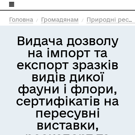
Головна
Громадянам
Природні ресурси та екологія
Видача дозволу
на імпорт та
експорт зразків
видів дикої
фауни і флори,
сертифікатів на
пересувні
виставки,