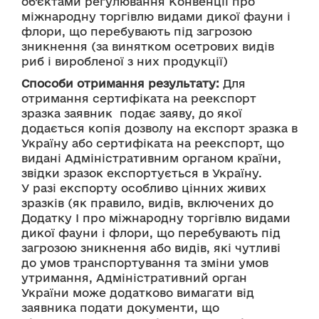
об’єктами регулювання Конвенції про 
міжнародну торгівлю видами дикої фауни і 
флори, що перебувають під загрозою 
зникнення (за винятком осетрових видів 
риб і виробленої з них продукції)
Способи отримання результату:
 Для 
отримання сертифіката на реекспорт 
зразка заявник  подає заяву, до якої 
додається копія дозволу на експорт зразка в 
Україну або сертифіката на реекспорт, що 
видані Адміністративним органом країни, 
звідки зразок експортується в Україну.
У разі експорту особливо цінних живих 
зразків (як правило, видів, включених до 
Додатку І про міжнародну торгівлю видами 
дикої фауни і флори, що перебувають під 
загрозою зникнення або видів, які чутливі 
до умов транспортування та зміни умов 
утримання, Адміністративний орган 
України може додатково вимагати від 
заявника подати документи, що 