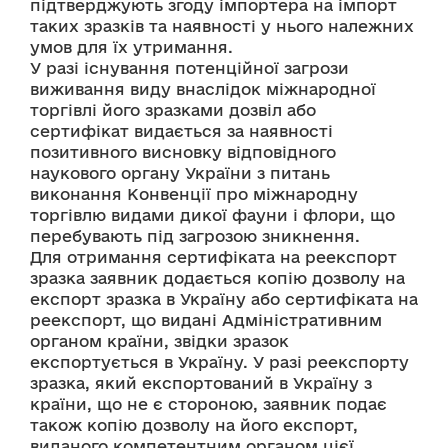
підтверджують згоду імпортера на імпорт 
таких зразків та наявності у нього належних 
умов для їх утримання. 
У разі існування потенційної загрози 
виживання виду внаслідок міжнародної 
торгівлі його зразками дозвіл або 
сертифікат видається за наявності 
позитивного висновку відповідного 
наукового органу України з питань 
виконання Конвенції про міжнародну 
торгівлю видами дикої фауни і флори, що 
перебувають під загрозою зникнення. 
Для отримання сертифіката на реекспорт 
зразка заявник додається копію дозволу на 
експорт зразка в Україну або сертифіката на 
реекспорт, що видані Адміністративним 
органом країни, звідки зразок 
експортується в Україну. У разі реекспорту 
зразка, який експортований в Україну з 
країни, що не є стороною, заявник подає 
також копію дозволу на його експорт, 
виданого компетентним органом цієї 