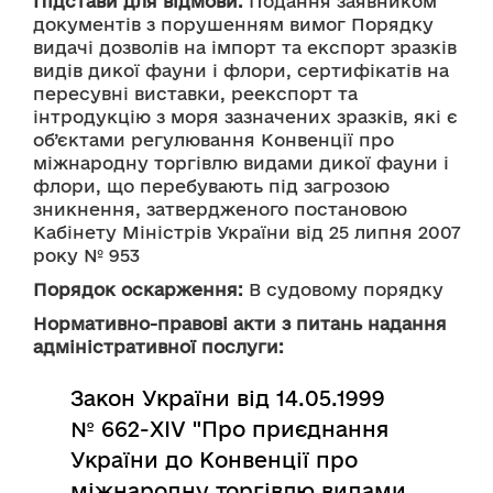
Підстави для відмови:
 Подання заявником 
документів з порушенням вимог Порядку 
видачі дозволів на імпорт та експорт зразків 
видів дикої фауни і флори, сертифікатів на 
пересувні виставки, реекспорт та 
інтродукцію з моря зазначених зразків, які є 
об’єктами регулювання Конвенції про 
міжнародну торгівлю видами дикої фауни і 
флори, що перебувають під загрозою 
зникнення, затвердженого постановою 
Кабінету Міністрів України від 25 липня 2007 
року № 953
Порядок оскарження:
 В судовому порядку
Нормативно-правові акти з питань надання
адміністративної послуги:
Закон України від 14.05.1999
№ 662-XIV "Про приєднання
України до Конвенції про
міжнародну торгівлю видами