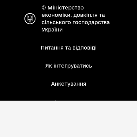
© Міністерство
економіки, довкілля та
сільського господарства
України
Питання та відповіді
Як інтегруватись
Анкетування
Інструкції
Зворотний зв'язок
Розробник: АТ "ІнфоПлюс"