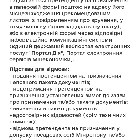
надсилається претенденту на призначення 
в паперовій формі поштою на адресу його 
місцезнаходження (рекомендованим 
листом  з повідомленням про вручення, у 
тому числі кур’єром за додаткову плату), 
або в електронній формі через відповідні 
інформаційно-комунікаційні системи 
(Єдиний державний вебпортал електронних 
послуг "Портал Дія", Портал електронних 
сервісів Мінекономіки).
Підстави для відмови:
- подання претендентом на призначення 
неповного пакета документів; 
- недотримання претендентом на 
призначення установлених вимог до заяви 
про призначення та/або пакета документів;
- виявлення в пакеті документів 
недостовірних відомостей (крім технічних 
помилок);
- відмова претендента на призначення у 
допуску посадових осіб Мінрегіону та/або 