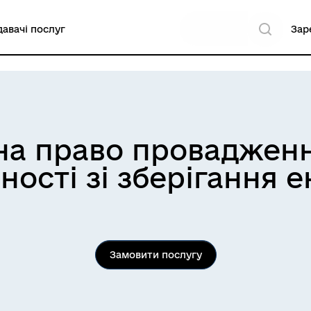
авачі послуг
Зар
 на право проваджен
ності зі зберігання е
Замовити послугу