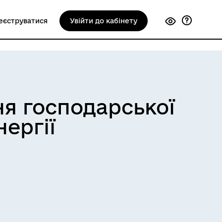
еєструватися
Увійти до кабінету
ня господарської
нергії