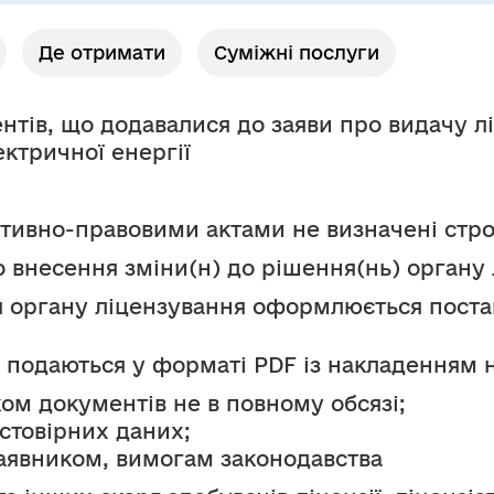
Де отримати
Суміжні послуги
нтів, що додавалися до заяви про видачу лі
ектричної енергії
тивно-правовими актами не визначені стр
 внесення зміни(н) до рішення(нь) органу
я органу ліцензування оформлюється поста
 подаються у форматі PDF із накладенням 
ком документів не в повному обсязі; 
стовірних даних; 
заявником, вимогам законодавства