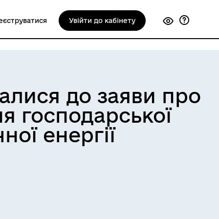
еєструватися
Увійти до кабінету
алися до заяви про
ня господарської
ної енергії