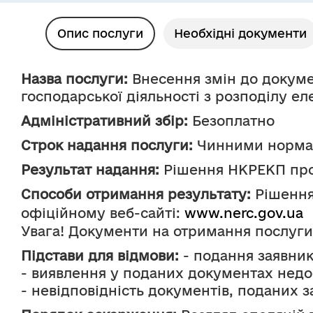
Опис послуги
Необхідні документи
Назва послуги:
 Внесення змін до докуме
господарської діяльності з розподілу ел
Адміністративний збір:
 Безоплатно
Строк надання послуги:
 Чинними норма
Результат надання:
 Рішення НКРЕКП про
Способи отримання результату:
 Рішенн
офіційному веб-сайті: 
www.nerc.gov.ua
Увага! Документи на отримання послуги
Підстави для відмови:
 - подання заявни
- виявлення у поданих документах недо
- невідповідність документів, поданих 