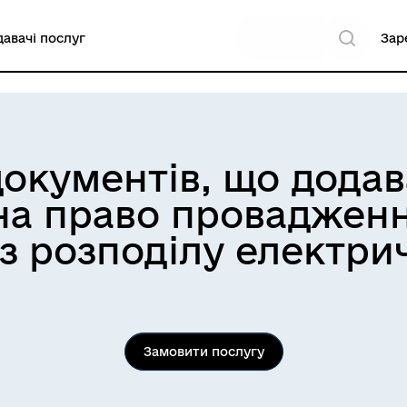
авачі послуг
Зар
документів, що додав
 на право проваджен
 з розподілу електрич
Замовити послугу