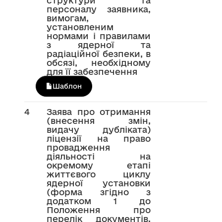
структури та
персоналу заявника,
вимогам,
установленим
нормами і правилами
з ядерної та
радіаційної безпеки, в
обсязі, необхідному
для її забезпечення
Шаблон
4
Заява про отримання
(внесення змін,
видачу дубліката)
ліцензії на право
провадження
діяльності на
окремому етапі
життєвого циклу
ядерної установки
(форма згідно з
додатком 1 до
Положення про
перелік документів,