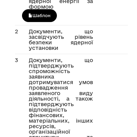
ядерної енергії за
формою
Шаблон
2
Документи, що
засвідчують рівень
безпеки ядерної
установки
3
Документи, що
підтверджують
спроможність
заявника
дотримуватися умов
провадження
заявленого виду
діяльності, а також
підтверджують
відповідність
фінансових,
матеріальних, інших
ресурсів,
організаційної