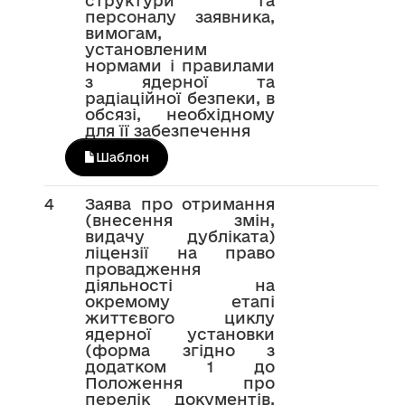
структури та
персоналу заявника,
вимогам,
установленим
нормами і правилами
з ядерної та
радіаційної безпеки, в
обсязі, необхідному
для її забезпечення
Шаблон
4
Заява про отримання
(внесення змін,
видачу дубліката)
ліцензії на право
провадження
діяльності на
окремому етапі
життєвого циклу
ядерної установки
(форма згідно з
додатком 1 до
Положення про
перелік документів,