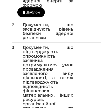
ядерної енергії за
формою
Шаблон
2
Документи, що
засвідчують рівень
безпеки ядерної
установки
3
Документи, що
підтверджують
спроможність
заявника
дотримуватися умов
провадження
заявленого виду
діяльності, а також
підтверджують
відповідність
фінансових,
матеріальних, інших
ресурсів,
організаційної