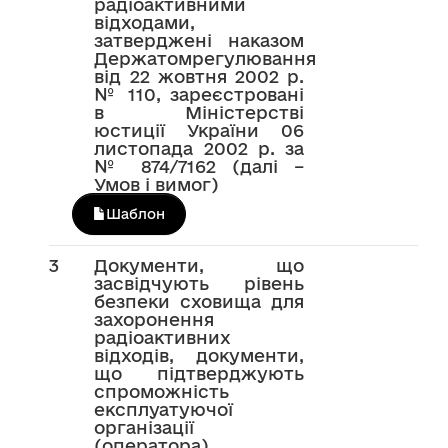
радіоактивними
відходами,
затверджені наказом
Держатомрегулювання
від 22 жовтня 2002 р.
№ 110, зареєстровані
в Міністерстві
юстиції України 06
листопада 2002 р. за
№ 874/7162 (далі –
Умов і вимог)
Шаблон
3
Документи, що
засвідчують рівень
безпеки сховища для
захоронення
радіоактивних
відходів, документи,
що підтверджують
спроможність
експлуатуючої
організації
(оператора)