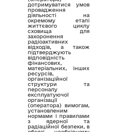
дотримуватися умов
провадження
діяльності на
окремому етапі
життєвого циклу
сховища для
захоронення
радіоактивних
відходів, а також
підтверджують
відповідність
фінансових,
матеріальних, інших
ресурсів,
організаційної
структури та
персоналу
експлуатуючої
організації
(оператора) вимогам,
установленим
нормами і правилами
з ядерної та
радіаційної безпеки, в
обсязі, необхідному