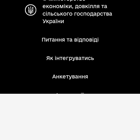
економіки, довкілля та
сільського господарства
України
Питання та відповіді
Як інтегруватись
Анкетування
Інструкції
Зворотний зв'язок
Розробник: АТ "ІнфоПлюс"