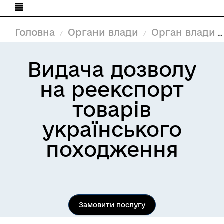
Головна
Органи влади
Орган влади
Видача дозволу
на реекспорт
товарів
українського
походження
Замовити послугу